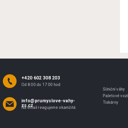
+420 602 308 203
Od 8:00 do 17:00 hod
Silniční váhy
Paletové voz
info@prumyslove-vahy-
Tiskárny
zs.cz
Na email reagujeme okamžitě.