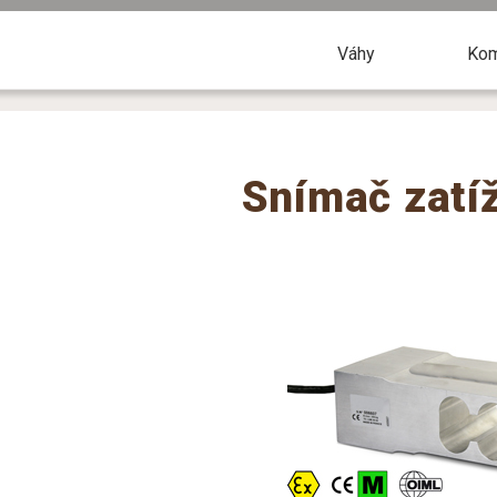
Váhy
Kom
Snímač zatí