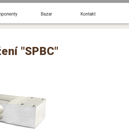
ponenty
Bazar
Kontakt
žení "SPBC"