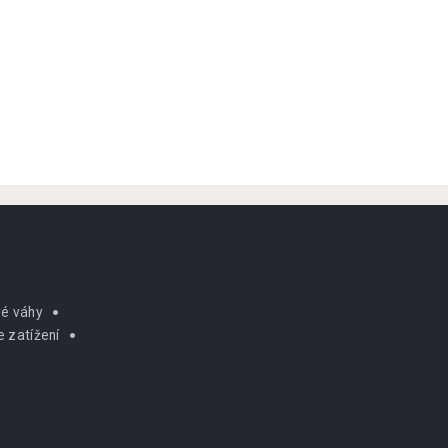
é váhy
 zatížení