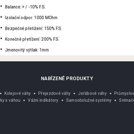
Balance: + / -10% F.S.
Izolační odpor: 1000 MOhm
Bezpečné přetížení: 150% F.S.
Konečné přetížení: 200% F.S.
Jmenovitý výtlak: 1mm
NABÍZENÉ PRODUKTY
Kolejové váhy
Přejezdové váhy
Jeřábové váhy
Průmyslov
íky s váhou
Vážní indikátory
Samoobslužné systémy
Snímače